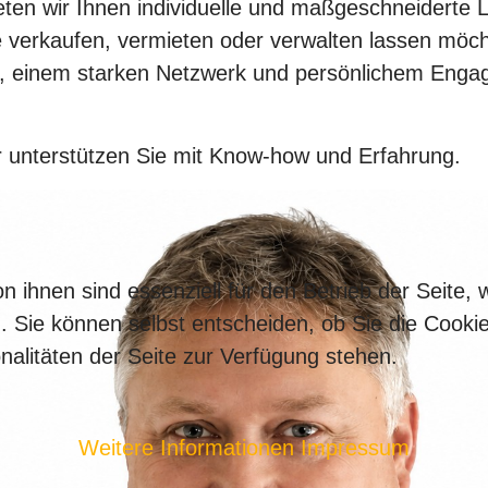
ten wir Ihnen individuelle und maßgeschneiderte L
ie verkaufen, vermieten oder verwalten lassen möc
 einem starken Netzwerk und persönlichem Engag
r unterstützen Sie mit Know-how und Erfahrung.
n ihnen sind essenziell für den Betrieb der Seite,
. Sie können selbst entscheiden, ob Sie die Cooki
nalitäten der Seite zur Verfügung stehen.
Weitere Informationen
Impressum